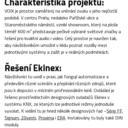
Charakteristika projektu:
VOIX je prostor zaměřený na vnímání zvuku v jeho nejčistší
podobě. V centru Prahy, nedaleko Pařížské ulice a
Staroměstského náměstí, vznikl showroom, který na ploše
téměř 600 m² představuje pečlivě vybrané světové značky a
řešení pro kvalitní audio i video. Celý prostor je navržen tak,
aby návštěvníkům umožnil v klidu poznat rozdíly mezi
jednotlivými systémy a zažít je v reálných podmínkách.
Řešení Ekinex:
Návštěvníci tu uvidí v praxi, jak fungují automatizace a
především různé scénáře a přepínání různých zdrojů, které
jsou k dispozici v místním profesionálním kině. Ovládání je
řešeno prostřednictvím designových ovladačů Ekinex v
systému KNX, ze kterých lze jednotlivé režimy jednoduše
vyvolat. K vidění tu je hned několik designových řad –
Série FF
,
Signum
,
20venti
,
Proxima
i
ERA
. Instalovány tu byly také DIN
moduly.