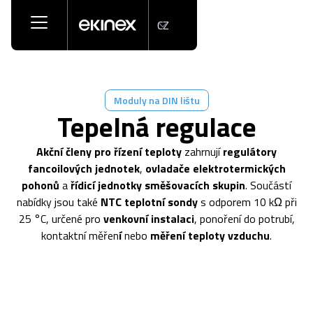
CZ
Moduly na DIN lištu
Tepelná regulace
Akční členy pro řízení teploty
zahrnují
regulátory
fancoilových jednotek
,
ovladače elektrotermických
pohonů
a
řídicí jednotky směšovacích skupin
. Součástí
nabídky jsou také
NTC teplotní sondy
s odporem 10 kΩ při
25 °C, určené pro
venkovní instalaci
, ponoření do potrubí,
kontaktní měřen
í
nebo
měření teploty vzduchu
.