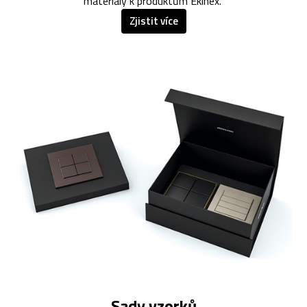
materiály k produktům Ekinex.
Zjistit více
Sady vzorků