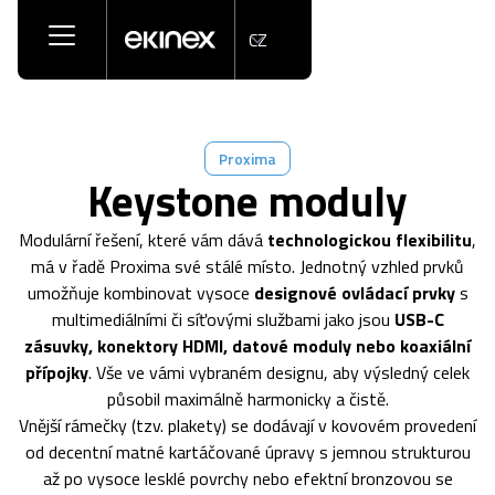
CZ
Proxima
Keystone moduly
Modulární řešení, které vám dává
technologickou flexibilitu
,
má v řadě Proxima své stálé místo. Jednotný vzhled prvků
umožňuje kombinovat vysoce
designové ovládací prvky
s
multimediálními či síťovými službami jako jsou
USB-C
zásuvky, konektory HDMI, datové moduly nebo koaxiální
přípojky
. Vše ve vámi vybraném designu, aby výsledný celek
působil maximálně harmonicky a čistě.
Vnější rámečky (tzv. plakety) se dodávají v kovovém provedení
od decentní matné kartáčované úpravy s jemnou strukturou
až po vysoce lesklé povrchy nebo efektní bronzovou se