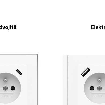
dvojitá
Elekt