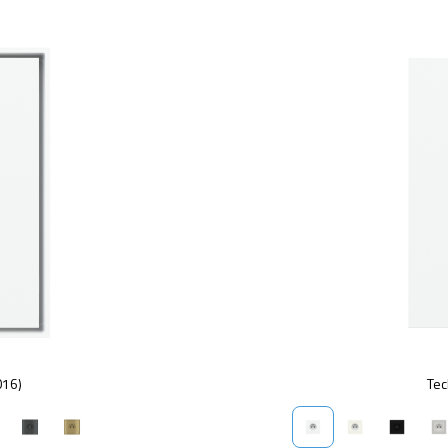
016)
Tec