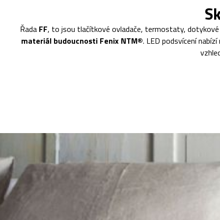
Sk
Řada
FF
, to jsou tlačítkové ovladače, termostaty, dotykové
materiál budoucnosti Fenix NTM®
. LED podsvícení nabízí
vzhle