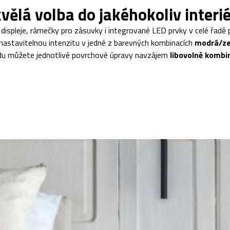
vělá volba do jakéhokoliv interi
 displeje, rámečky pro zásuvky i integrované LED prvky v celé řadě
 nastavitelnou intenzitu v jedné z barevných kombinacích
modrá/ze
du můžete jednotlivé povrchové úpravy navzájem
libovolně kombi