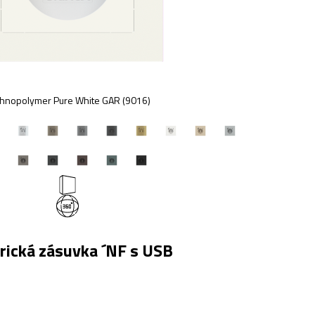
hnopolymer Pure White GAR (9016)
rická zásuvka ´NF s USB