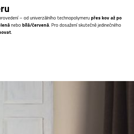
éru
 provedení – od univerzálního technopolymeru
přes kov až po
lená
nebo
bílá/červená
. Pro dosažení skutečně jedinečného
novat
.