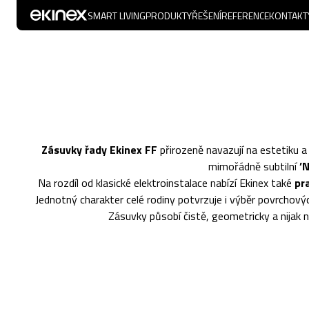
SMART LIVING
PRODUKTY
ŘEŠENÍ
REFERENCE
KONTAKT
Zásuvky řady Ekinex FF
přirozeně navazují na estetiku a
mimořádně subtilní
’
Na rozdíl od klasické elektroinstalace nabízí Ekinex také
pr
Jednotný charakter celé rodiny potvrzuje i výběr povrcho
Zásuvky působí čistě, geometricky a nijak n