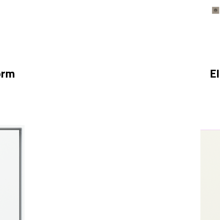
orm
E