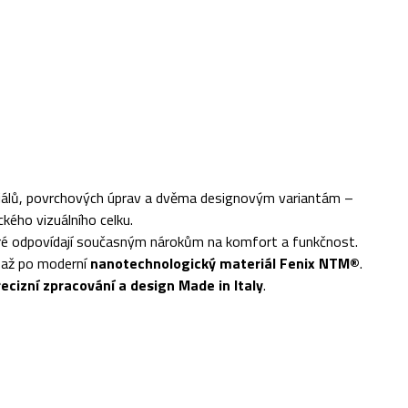
teriálů, povrchových úprav a dvěma designovým variantám –
kého vizuálního celku.
eré odpovídají současným nárokům na komfort a funkčnost.
 až po moderní
nanotechnologický materiál Fenix NTM®
.
ecizní zpracování a design Made in Italy
.