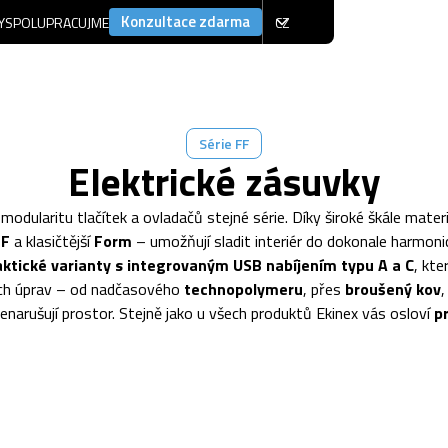
Konzultace zdarma
Y
SPOLUPRACUJME
CZ
Série FF
Elektrické zásuvky
 modularitu tlačítek a ovladačů stejné série. Díky široké škále ma
NF
a klasičtější
Form
– umožňují sladit interiér do dokonale harmonic
aktické varianty s integrovaným USB nabíjením typu A a C
, kt
vých úprav – od nadčasového
technopolymeru
, přes
broušený kov
,
enarušují prostor. Stejně jako u všech produktů Ekinex vás osloví
pr