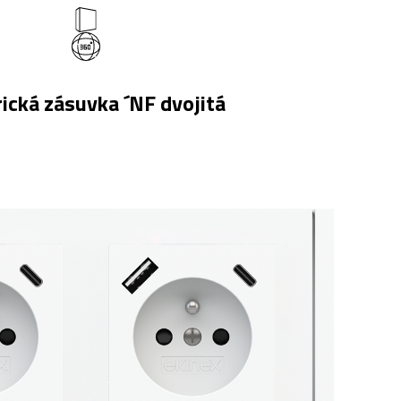
rická zásuvka ´NF dvojitá