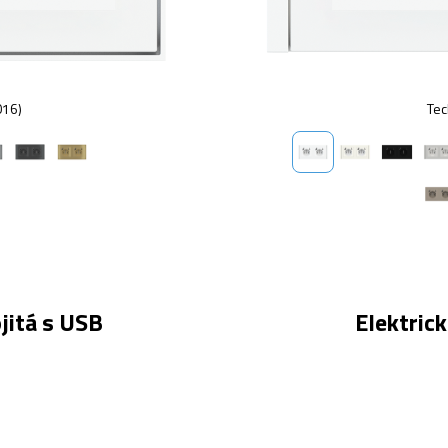
016)
Tec
jitá s USB
Elektric