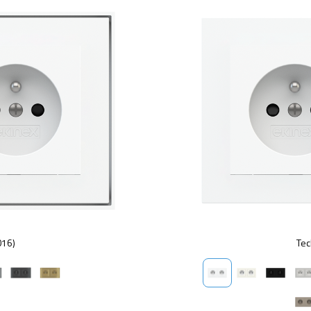
016)
Tec