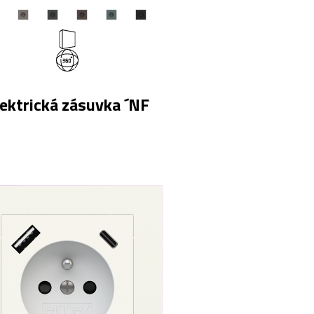
lektrická zásuvka ´NF