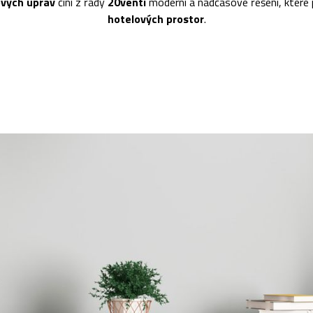
ových úprav
činí z řady
20venti
moderní a nadčasové řešení, které
hotelových prostor
.