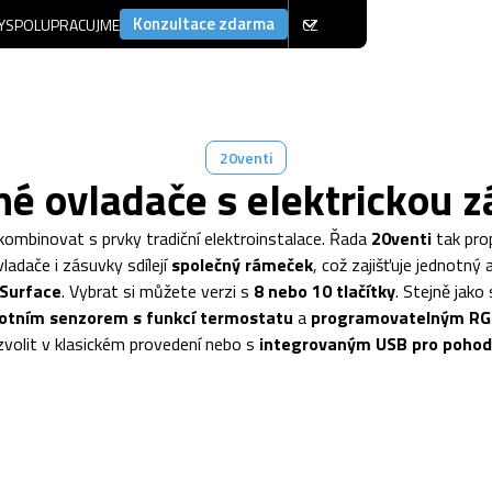
Konzultace zdarma
Y
SPOLUPRACUJME
CZ
20venti
é ovladače s elektrickou 
kombinovat s prvky tradiční elektroinstalace. Řada
20venti
tak pro
ladače i zásuvky sdílejí
společný rámeček
, což zajišťuje jednotný a
Surface
. Vybrat si můžete verzi s
8 nebo 10 tlačítky
. Stejně jak
otním senzorem s funkcí termostatu
a
programovatelným RG
zvolit v klasickém provedení nebo s
integrovaným USB pro pohodl