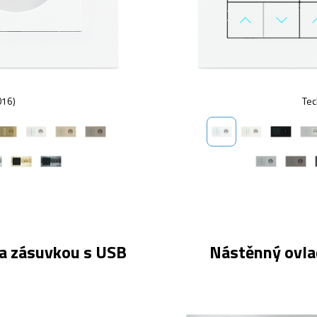
016)
Tec
 a zásuvkou s USB
Nástěnný ovlad