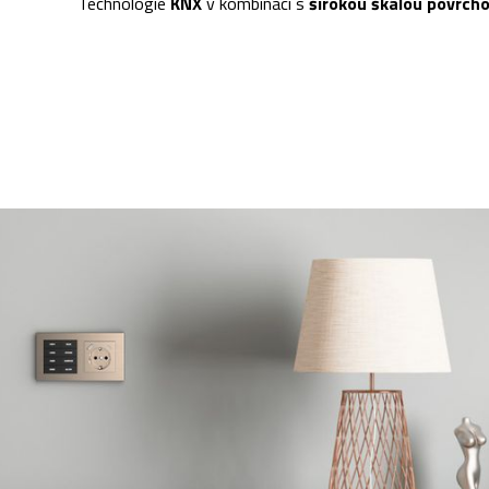
Technologie
KNX
v kombinaci s
širokou škálou povrch