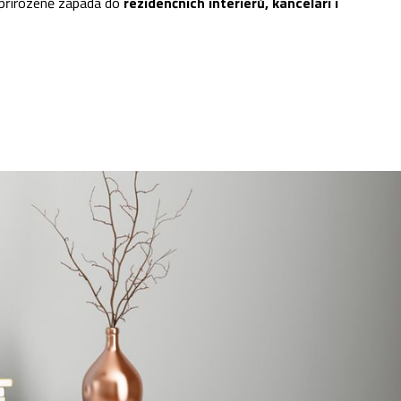
 přirozeně zapadá do
rezidenčních interiérů, kanceláří i