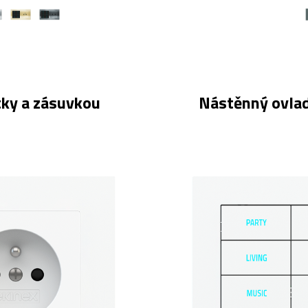
tky a zásuvkou
Nástěnný ovlad