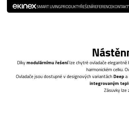
SMART LIVING
PRODUKTY
ŘEŠENÍ
REFERENCE
KONTAKT
Nástěnn
Díky
modulárnímu řešení
lze chytré ovladače elegantně 
harmonickém celku. Ov
Ovladače jsou dostupné v designových variantách
Deep
a
integrovaným tepl
Zásuvky lze 